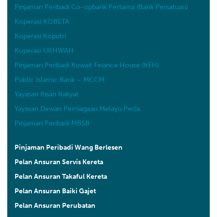
Pinjaman Peribadi Co-opbank Pertama (Bank Persatuan)
Koperasi KOBETA
Koperasi Koputri
Koperasi UKHWAH
Pinjaman Peribadi Kuwait Finance House (KFH)
Public Islamic Bank – MCCM
Yayasan Ihsan Rakyat
Yayasan Dewan Perniagaan Melayu Perlis
Pinjaman Peribadi MBSB
Pinjaman Peribadi Wang Berlesen
Pelan Ansuran Servis Kereta
Pelan Ansuran Takaful Kereta
Pelan Ansuran Baiki Gajet
Pelan Ansuran Perubatan