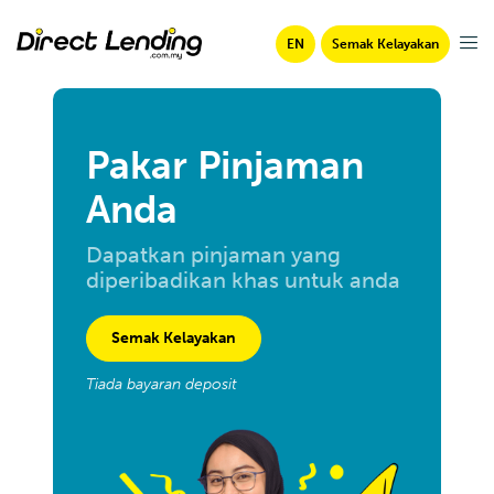
EN
Semak Kelayakan
Pakar Pinjaman
Anda
Dapatkan pinjaman yang
diperibadikan khas untuk anda
Semak Kelayakan
Tiada bayaran deposit