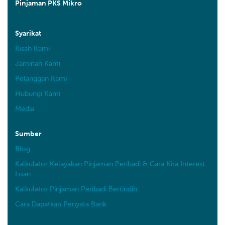
Pinjaman PKS Mikro
Syarikat
Kisah Kami
Jaminan Kami
Pelanggan Kami
Hubungi Kami
Media
Sumber
Blog
Kalkulator Kelayakan Pinjaman Peribadi & Cara Kira Interest
Loan
Kalkulator Pinjaman Peribadi Bertindih
Cara Dapatkan Penyata Bank