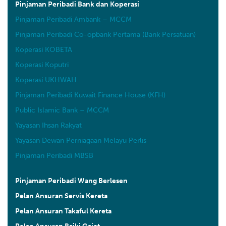
Pinjaman Peribadi Bank dan Koperasi
Pinjaman Peribadi Ambank – MCCM
Pinjaman Peribadi Co-opbank Pertama (Bank Persatuan)
Koperasi KOBETA
Koperasi Koputri
Koperasi UKHWAH
Pinjaman Peribadi Kuwait Finance House (KFH)
Public Islamic Bank – MCCM
Yayasan Ihsan Rakyat
Yayasan Dewan Perniagaan Melayu Perlis
Pinjaman Peribadi MBSB
Pinjaman Peribadi Wang Berlesen
Pelan Ansuran Servis Kereta
Pelan Ansuran Takaful Kereta