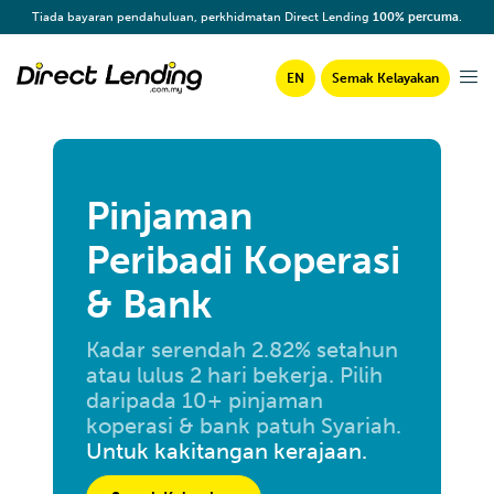
Tiada bayaran pendahuluan, perkhidmatan Direct Lending
100% percuma
.
EN
Semak Kelayakan
Pinjaman
Peribadi Koperasi
& Bank
Kadar serendah 2.82% setahun
atau lulus 2 hari bekerja. Pilih
daripada 10+ pinjaman
koperasi & bank patuh Syariah.
Untuk kakitangan kerajaan.