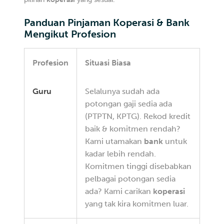
Panduan Pinjaman Koperasi & Bank
Mengikut Profesion
Profesion
Situasi Biasa
Guru
Selalunya sudah ada
potongan gaji sedia ada
(PTPTN, KPTG). Rekod kredit
baik & komitmen rendah?
Kami utamakan
bank
untuk
kadar lebih rendah.
Komitmen tinggi disebabkan
pelbagai potongan sedia
ada? Kami carikan
koperasi
yang tak kira komitmen luar.