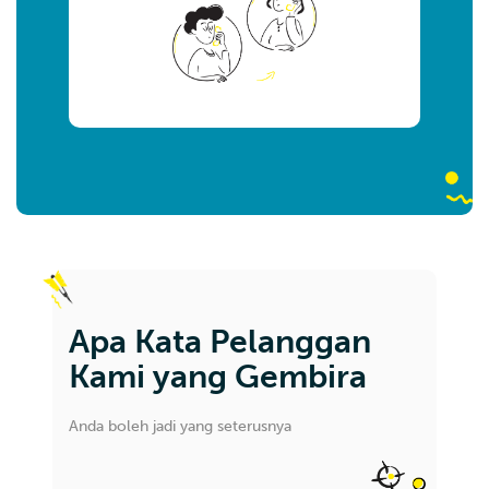
Apa Kata Pelanggan
Kami yang Gembira
Anda boleh jadi yang seterusnya