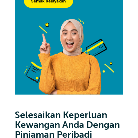
Semak Kelayakan
Selesaikan Keperluan
Kewangan Anda Dengan
Pinjaman Peribadi