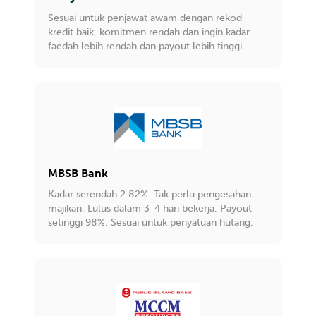
Sesuai untuk penjawat awam dengan rekod
kredit baik, komitmen rendah dan ingin kadar
faedah lebih rendah dan payout lebih tinggi.
MBSB Bank
Kadar serendah 2.82%. Tak perlu pengesahan
majikan. Lulus dalam 3-4 hari bekerja. Payout
setinggi 98%. Sesuai untuk penyatuan hutang.