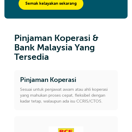
Semak kelayakan sekarang
Pinjaman Koperasi &
Bank Malaysia Yang
Tersedia
Pinjaman Koperasi
Sesuai untuk penjawat awam atau ahli koperasi
yang mahukan proses cepat, fleksibel dengan
kadar tetap, walaupun ada isu CCRIS/CTOS.