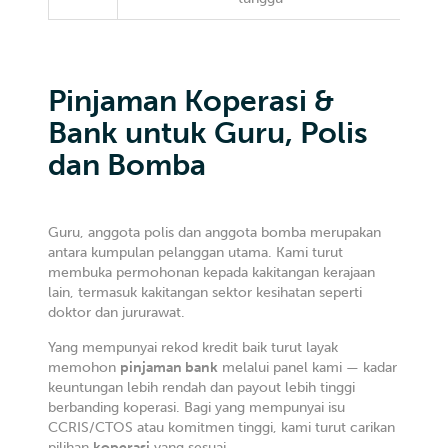
Pinjaman Koperasi &
Bank untuk Guru, Polis
dan Bomba
Guru, anggota polis dan anggota bomba merupakan
antara kumpulan pelanggan utama. Kami turut
membuka permohonan kepada kakitangan kerajaan
lain, termasuk kakitangan sektor kesihatan seperti
doktor dan jururawat.
Yang mempunyai rekod kredit baik turut layak
memohon
pinjaman bank
melalui panel kami — kadar
keuntungan lebih rendah dan payout lebih tinggi
berbanding koperasi. Bagi yang mempunyai isu
CCRIS/CTOS atau komitmen tinggi, kami turut carikan
pilihan
koperasi
yang sesuai.