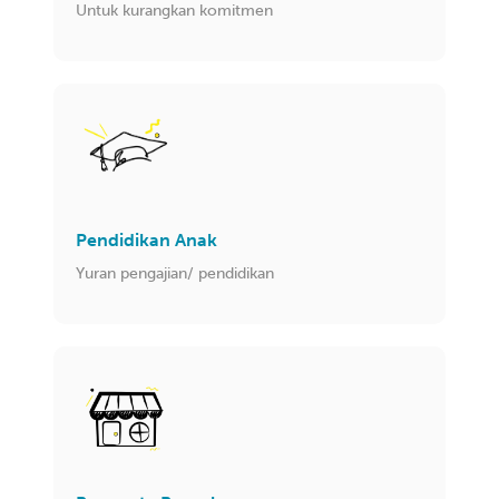
Untuk kurangkan komitmen
Pendidikan Anak
Yuran pengajian/ pendidikan