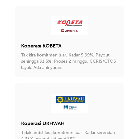
Koperasi KOBETA
Tak kira komitmen luar. Kadar 5.99%. Payout
sehingga 91.5%. Proses 2 minggu. CCRIS/CTOS
layak. Ada ahli yuran.
Koperasi UKHWAH
Tidak ambil kira komitmen luar. Kadar serendah
4.35%, payout setinggi 89%.