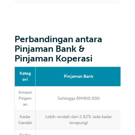
Perbandingan antara
Pinjaman Bank &
Pinjaman Koperasi
Kateg
Pinjaman Bank
ori
Amaun
Pinjam
Sehingga RM400,000
an
Kadar
Lebih rendah dari 2.82% (ada kadar
L
Faedah
terapung)