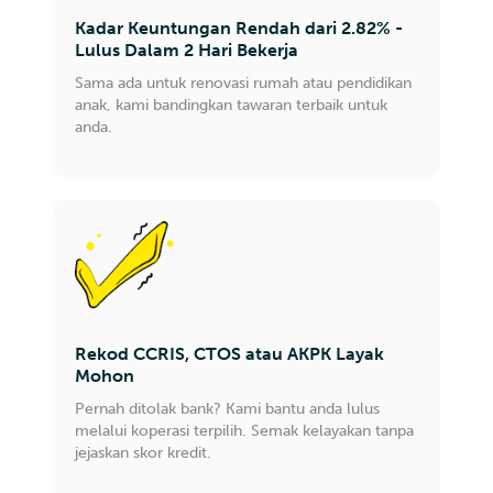
Kadar Keuntungan Rendah dari 2.82% -
Lulus Dalam 2 Hari Bekerja
Sama ada untuk renovasi rumah atau pendidikan
anak, kami bandingkan tawaran terbaik untuk
anda.
Rekod CCRIS, CTOS atau AKPK Layak
Mohon
Pernah ditolak bank? Kami bantu anda lulus
melalui koperasi terpilih. Semak kelayakan tanpa
jejaskan skor kredit.