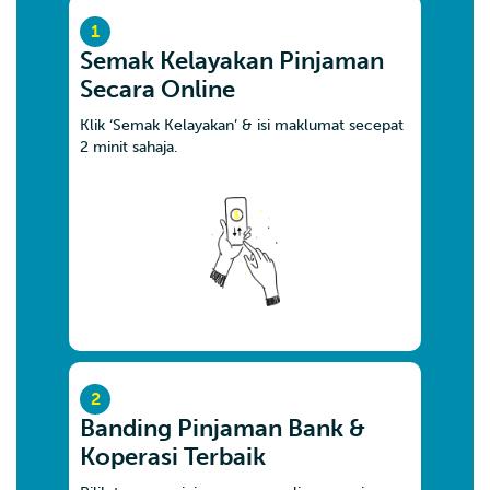
1
Semak Kelayakan Pinjaman
Secara Online
Klik ‘Semak Kelayakan’ & isi maklumat secepat
2 minit sahaja.
2
Banding Pinjaman Bank &
Koperasi Terbaik