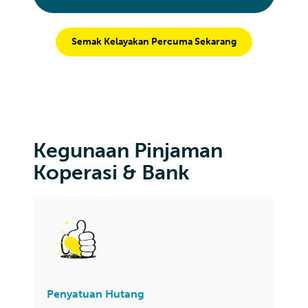
Semak Kelayakan Percuma Sekarang
Kegunaan Pinjaman
Koperasi & Bank
Penyatuan Hutang