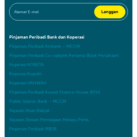
Pinjaman Peribadi Bank dan Koperasi
Pinjaman Peribadi Ambank – MCCM
Pinjaman Peribadi Co-opbank Pertama (Bank Persatuan)
Koperasi KOBETA
Koperasi Koputri
Koperasi UKHWAH
Pinjaman Peribadi Kuwait Finance House (KFH)
Public Islamic Bank – MCCM
Yayasan Ihsan Rakyat
Yayasan Dewan Perniagaan Melayu Perlis
Pinjaman Peribadi MBSB