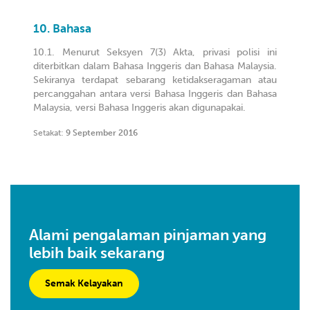
Bahasa
Menurut Seksyen 7(3) Akta, privasi polisi ini
diterbitkan dalam Bahasa Inggeris dan Bahasa Malaysia.
Sekiranya terdapat sebarang ketidakseragaman atau
percanggahan antara versi Bahasa Inggeris dan Bahasa
Malaysia, versi Bahasa Inggeris akan digunapakai.
Setakat:
9 September 2016
Alami pengalaman pinjaman yang
lebih baik sekarang
Semak Kelayakan