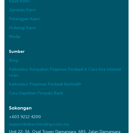
Kisah Kami
Jaminan Kami
Pelanggan Kami
Hubungi Kami
Media
Sumber
Blog
Kalkulator Kelayakan Pinjaman Peribadi & Cara Kira Interest
Loan
Kalkulator Pinjaman Peribadi Bertindih
Cara Dapatkan Penyata Bank
Sokongan
+603 9212 4200
support@directlending.com.my
Unit 22-3A, Oval Tower Damansara, 685, Jalan Damansara,