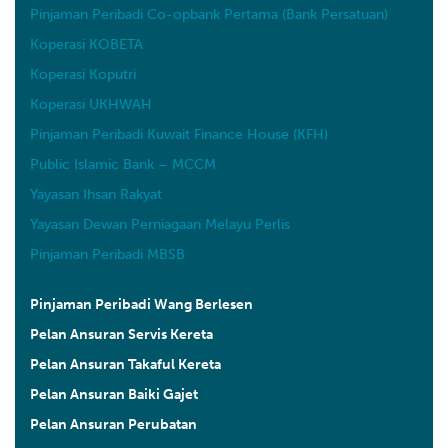
Pinjaman Peribadi Co-opbank Pertama (Bank Persatuan)
Koperasi KOBETA
Koperasi Koputri
Koperasi UKHWAH
Pinjaman Peribadi Kuwait Finance House (KFH)
Public Islamic Bank – MCCM
Yayasan Ihsan Rakyat
Yayasan Dewan Perniagaan Melayu Perlis
Pinjaman Peribadi MBSB
Pinjaman Peribadi Wang Berlesen
Pelan Ansuran Servis Kereta
Pelan Ansuran Takaful Kereta
Pelan Ansuran Baiki Gajet
Pelan Ansuran Perubatan