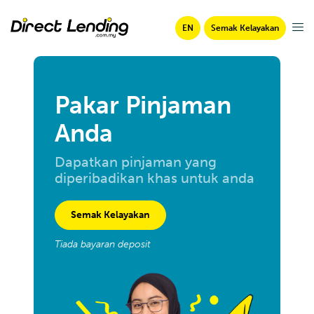
EN
Semak Kelayakan
Pakar Pinjaman
Anda
Dapatkan pinjaman yang
diperibadikan khas untuk anda
Semak Kelayakan
Tiada bayaran deposit