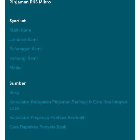
Pinjaman PKS Mikro
Syarikat
Kisah Kami
Jaminan Kami
Pelanggan Kami
Hubungi Kami
Media
Sumber
Blog
Kalkulator Kelayakan Pinjaman Peribadi & Cara Kira Interest
Loan
Kalkulator Pinjaman Peribadi Bertindih
Cara Dapatkan Penyata Bank