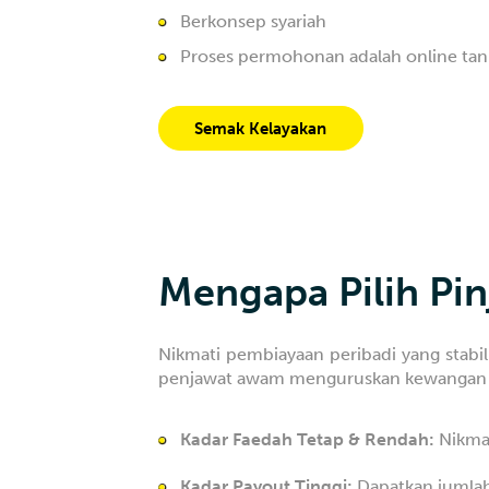
Berkonsep syariah
Proses permohonan adalah online tan
Semak Kelayakan
Mengapa Pilih Pi
Nikmati pembiayaan peribadi yang sta
penjawat awam menguruskan kewangan den
Kadar Faedah Tetap & Rendah:
Nikmat
Kadar Payout Tinggi:
Dapatkan jumlah 