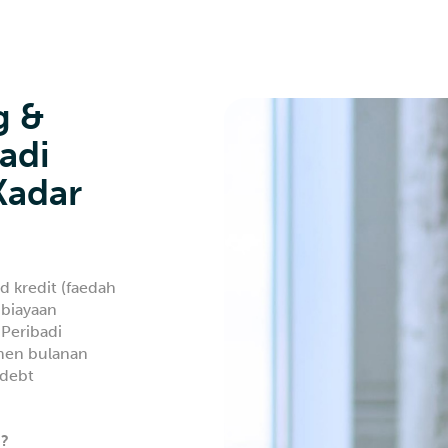
g &
adi
Kadar
 kredit (faedah
mbiayaan
Peribadi
men bulanan
(debt
M?