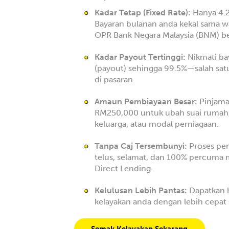
Kadar Tetap (Fixed Rate):
Hanya 4.2
Bayaran bulanan anda kekal sama w
OPR Bank Negara Malaysia (BNM) b
Kadar Payout Tertinggi:
Nikmati ba
(payout) sehingga 99.5%—salah satu
di pasaran.
Amaun Pembiayaan Besar:
Pinjama
RM250,000 untuk ubah suai rumah
keluarga, atau modal perniagaan.
Tanpa Caj Tersembunyi:
Proses pe
telus, selamat, dan 100% percuma m
Direct Lending.
Kelulusan Lebih Pantas:
Dapatkan 
kelayakan anda dengan lebih cepat 
Semak Kelayakan Sekarang