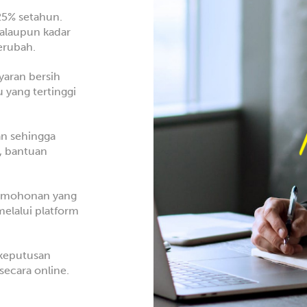
5% setahun.
alaupun kadar
erubah.
yaran bersih
 yang tertinggi
n sehingga
, bantuan
rmohonan yang
elalui platform
keputusan
secara online.