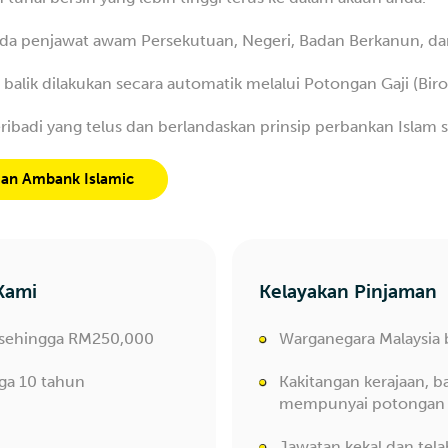
a penjawat awam Persekutuan, Negeri, Badan Berkanun, dan 
balik dilakukan secara automatik melalui Potongan Gaji (Biro
badi yang telus dan berlandaskan prinsip perbankan Islam
an Ambank Islamic
Kami
Kelayakan Pinjaman
 sehingga RM250,000
Warganegara Malaysia 
ga 10 tahun
Kakitangan kerajaan, 
mempunyai potongan A
Jawatan kekal dan te