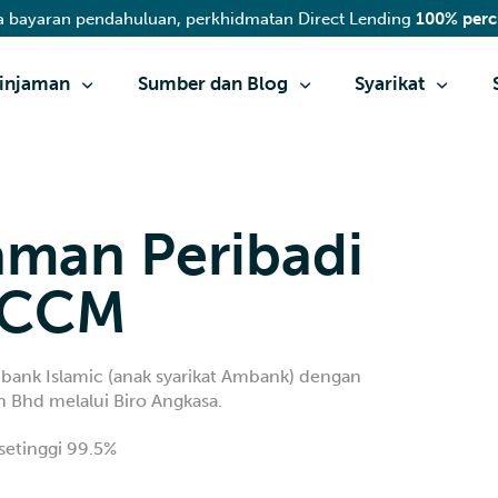
a bayaran pendahuluan, perkhidmatan Direct Lending
100% per
injaman
Sumber dan Blog
Syarikat
man Peribadi
MCCM
mbank Islamic (anak syarikat Ambank) dengan
 Bhd melalui Biro Angkasa.
 setinggi 99.5%