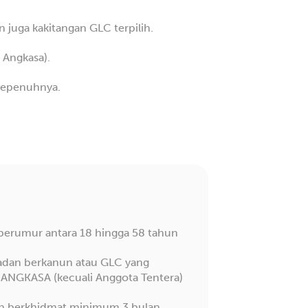
juga kakitangan GLC terpilih.
 Angkasa).
 sepenuhnya.
berumur antara 18 hingga 58 tahun
badan berkanun atau GLC yang
NGKASA (kecuali Anggota Tentera)
lah berkhidmat minimum 3 bulan