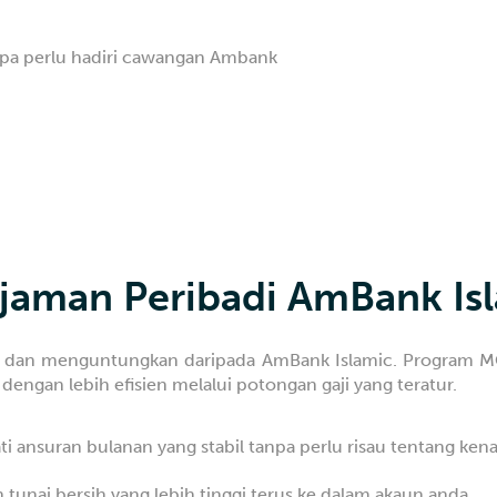
pa perlu hadiri cawangan Ambank
njaman Peribadi AmBank I
bil dan menguntungkan daripada AmBank Islamic. Program 
gan lebih efisien melalui potongan gaji yang teratur.
i ansuran bulanan yang stabil tanpa perlu risau tentang kena
tunai bersih yang lebih tinggi terus ke dalam akaun anda.