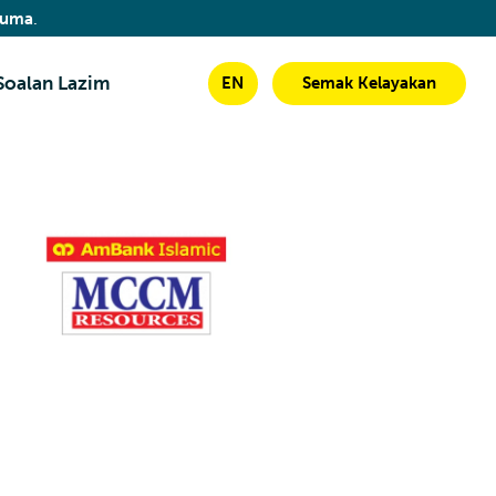
cuma
.
Soalan Lazim
EN
Semak Kelayakan