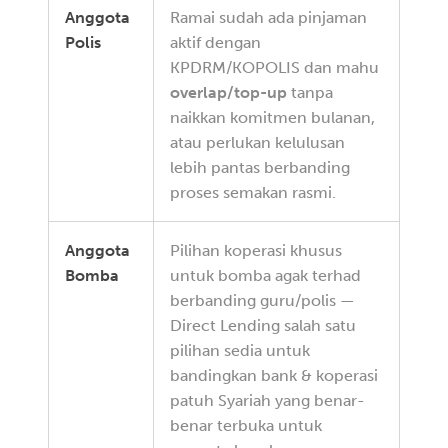
Anggota
Ramai sudah ada pinjaman
Polis
aktif dengan
KPDRM/KOPOLIS dan mahu
overlap/top-up
tanpa
naikkan komitmen bulanan,
atau perlukan kelulusan
lebih pantas berbanding
proses semakan rasmi.
Anggota
Pilihan koperasi khusus
Bomba
untuk bomba agak terhad
berbanding guru/polis —
Direct Lending salah satu
pilihan sedia untuk
bandingkan bank & koperasi
patuh Syariah yang benar-
benar terbuka untuk