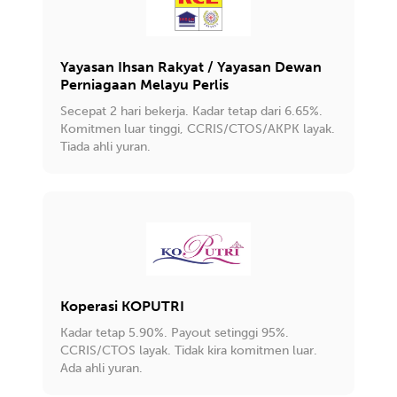
Yayasan Ihsan Rakyat / Yayasan Dewan
Perniagaan Melayu Perlis
Secepat 2 hari bekerja. Kadar tetap dari 6.65%.
Komitmen luar tinggi, CCRIS/CTOS/AKPK layak.
Tiada ahli yuran.
Koperasi KOPUTRI
Kadar tetap 5.90%. Payout setinggi 95%.
CCRIS/CTOS layak. Tidak kira komitmen luar.
Ada ahli yuran.