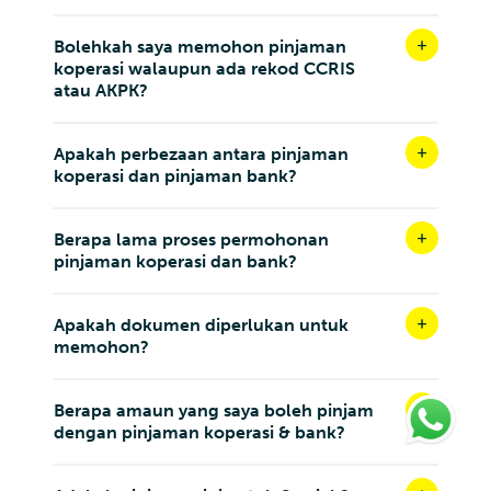
Bolehkah saya memohon pinjaman
koperasi walaupun ada rekod CCRIS
atau AKPK?
Apakah perbezaan antara pinjaman
koperasi dan pinjaman bank?
Berapa lama proses permohonan
pinjaman koperasi dan bank?
Apakah dokumen diperlukan untuk
memohon?
Berapa amaun yang saya boleh pinjam
dengan pinjaman koperasi & bank?