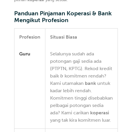
Panduan Pinjaman Koperasi & Bank
Mengikut Profesion
Profesion
Situasi Biasa
Guru
Selalunya sudah ada
potongan gaji sedia ada
(PTPTN, KPTG). Rekod kredit
baik & komitmen rendah?
Kami utamakan
bank
untuk
kadar lebih rendah.
Komitmen tinggi disebabkan
pelbagai potongan sedia
ada? Kami carikan
koperasi
yang tak kira komitmen luar.