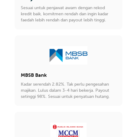
Sesuai untuk penjawat awam dengan rekod
kredit baik, komitmen rendah dan ingin kadar
faedah lebih rendah dan payout lebih tinggi.
MBSB Bank
Kadar serendah 2.82%. Tak perlu pengesahan
majikan. Lulus dalam 3-4 hari bekerja. Payout
setinggi 98%. Sesuai untuk penyatuan hutang.