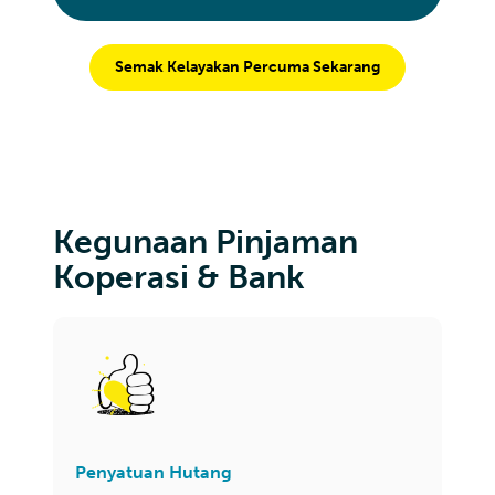
Semak Kelayakan Percuma Sekarang
Kegunaan Pinjaman
Koperasi & Bank
Penyatuan Hutang