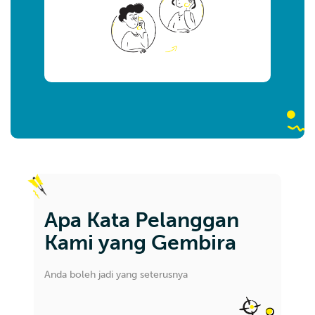
Apa Kata Pelanggan
Kami yang Gembira
Anda boleh jadi yang seterusnya