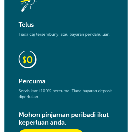
Telus
Tiada caj tersembunyi atau bayaran pendahuluan.
Percuma
Servis kami 100% percuma. Tiada bayaran deposit
diperlukan.
Mohon pinjaman peribadi ikut
keperluan anda.