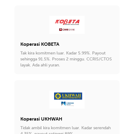
Koperasi KOBETA
Tak kira komitmen luar. Kadar 5.99%. Payout
sehingga 91.5%. Proses 2 minggu. CCRIS/CTOS
layak. Ada ahli yuran.
Koperasi UKHWAH
Tidak ambil kira komitmen luar. Kadar serendah
4.35%, payout setinggi 89%.