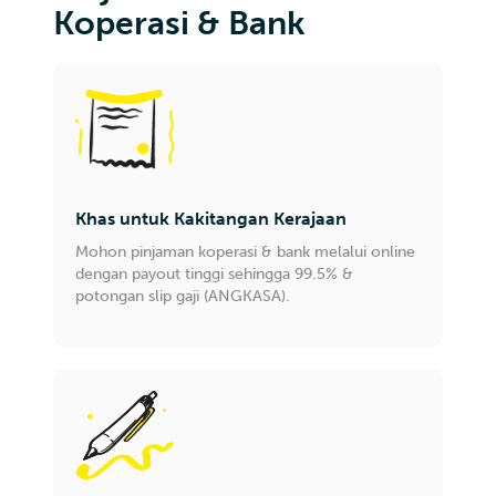
Koperasi & Bank
Khas untuk Kakitangan Kerajaan
Mohon pinjaman koperasi & bank melalui online
dengan payout tinggi sehingga 99.5% &
potongan slip gaji (ANGKASA).