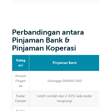
Perbandingan antara
Pinjaman Bank &
Pinjaman Koperasi
Kateg
Pinjaman Bank
ori
Amaun
Pinjam
Sehingga RM400,000
an
Kadar
Lebih rendah dari 2.82% (ada kadar
L
Faedah
terapung)