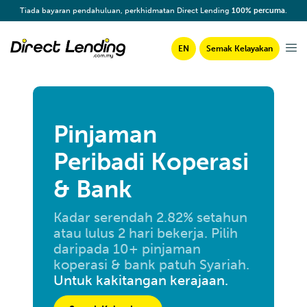
Tiada bayaran pendahuluan, perkhidmatan Direct Lending
100% percuma
.
EN
Semak Kelayakan
Pinjaman
Peribadi Koperasi
& Bank
Kadar serendah 2.82% setahun
atau lulus 2 hari bekerja. Pilih
daripada 10+ pinjaman
koperasi & bank patuh Syariah.
Untuk kakitangan kerajaan.