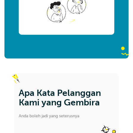
Apa Kata Pelanggan
Kami yang Gembira
Anda boleh jadi yang seterusnya