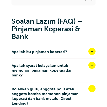
Soalan Lazim (FAQ) –
Pinjaman Koperasi &
Bank
Apakah itu pinjaman koperasi?
Apakah syarat kelayakan untuk
memohon pinjaman koperasi dan
bank?
Bolehkah guru, anggota polis atau
anggota bomba memohon pinjaman
koperasi dan bank melalui Direct
Lending?