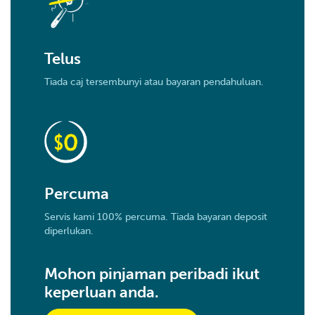
Telus
Tiada caj tersembunyi atau bayaran pendahuluan.
Percuma
Servis kami 100% percuma. Tiada bayaran deposit
diperlukan.
Mohon pinjaman peribadi ikut
keperluan anda.