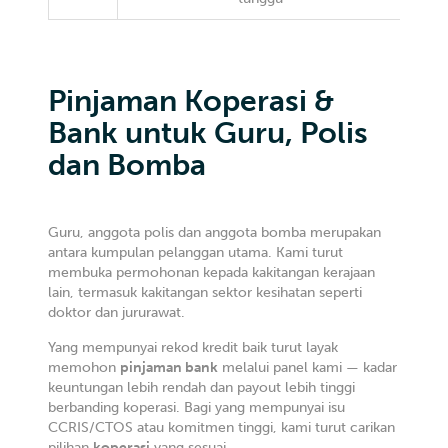
Pinjaman Koperasi &
Bank untuk Guru, Polis
dan Bomba
Guru, anggota polis dan anggota bomba merupakan
antara kumpulan pelanggan utama. Kami turut
membuka permohonan kepada kakitangan kerajaan
lain, termasuk kakitangan sektor kesihatan seperti
doktor dan jururawat.
Yang mempunyai rekod kredit baik turut layak
memohon
pinjaman bank
melalui panel kami — kadar
keuntungan lebih rendah dan payout lebih tinggi
berbanding koperasi. Bagi yang mempunyai isu
CCRIS/CTOS atau komitmen tinggi, kami turut carikan
pilihan
koperasi
yang sesuai.