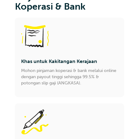
Koperasi & Bank
Khas untuk Kakitangan Kerajaan
Mohon pinjaman koperasi & bank melalui online
dengan payout tinggi sehingga 99.5% &
potongan slip gaji (ANGKASA).