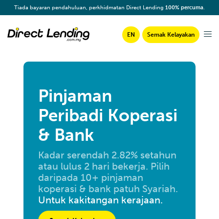
Tiada bayaran pendahuluan, perkhidmatan Direct Lending
100% percuma
.
EN
Semak Kelayakan
Pinjaman
Peribadi Koperasi
& Bank
Kadar serendah 2.82% setahun
atau lulus 2 hari bekerja. Pilih
daripada 10+ pinjaman
koperasi & bank patuh Syariah.
Untuk kakitangan kerajaan.