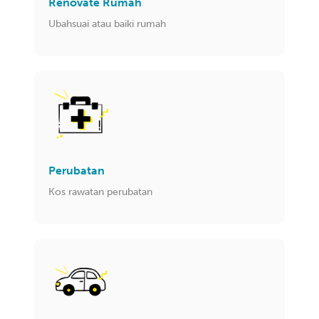
Renovate Rumah
Ubahsuai atau baiki rumah
Perubatan
Kos rawatan perubatan