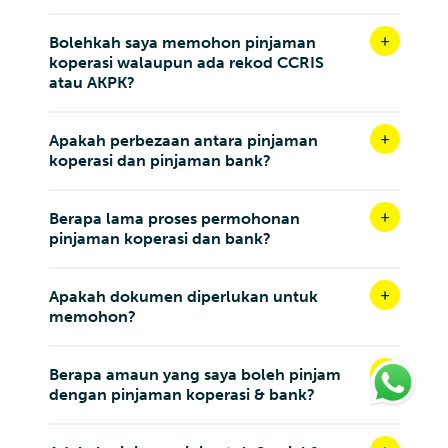
Bolehkah saya memohon pinjaman
koperasi walaupun ada rekod CCRIS
atau AKPK?
Apakah perbezaan antara pinjaman
koperasi dan pinjaman bank?
Berapa lama proses permohonan
pinjaman koperasi dan bank?
Apakah dokumen diperlukan untuk
memohon?
Berapa amaun yang saya boleh pinjam
dengan pinjaman koperasi & bank?