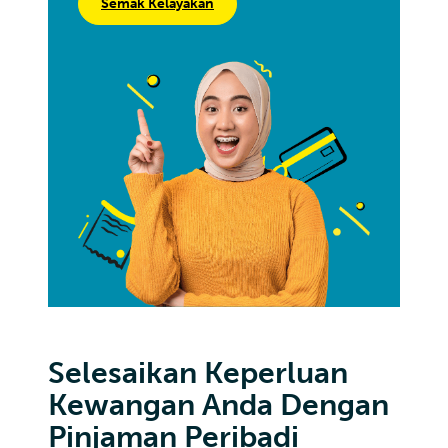
Semak Kelayakan
Selesaikan Keperluan
Kewangan Anda Dengan
Pinjaman Peribadi