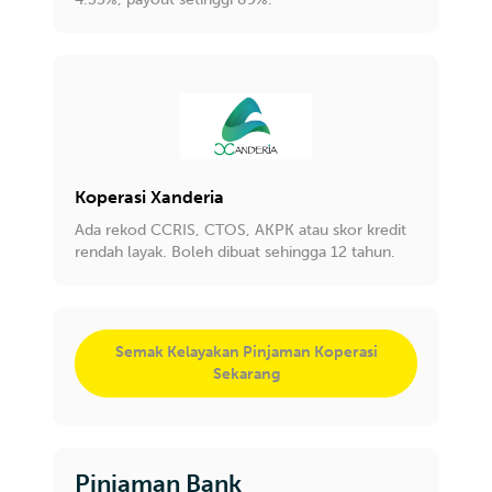
Koperasi Xanderia
Ada rekod CCRIS, CTOS, AKPK atau skor kredit
rendah layak. Boleh dibuat sehingga 12 tahun.
Semak Kelayakan Pinjaman Koperasi
Sekarang
Pinjaman Bank