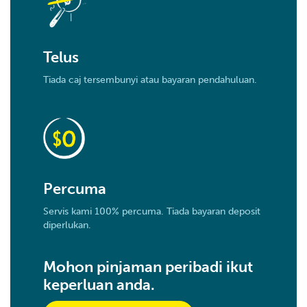
Telus
Tiada caj tersembunyi atau bayaran pendahuluan.
Percuma
Servis kami 100% percuma. Tiada bayaran deposit
diperlukan.
Mohon pinjaman peribadi ikut
keperluan anda.