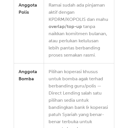
Anggota
Ramai sudah ada pinjaman
Polis
aktif dengan
KPDRM/KOPOLIS dan mahu
overlap/top-up
tanpa
naikkan komitmen bulanan,
atau perlukan kelulusan
lebih pantas berbanding
proses semakan rasmi.
Anggota
Pilihan koperasi khusus
Bomba
untuk bomba agak terhad
berbanding guru/polis —
Direct Lending salah satu
pilihan sedia untuk
bandingkan bank & koperasi
patuh Syariah yang benar-
benar terbuka untuk