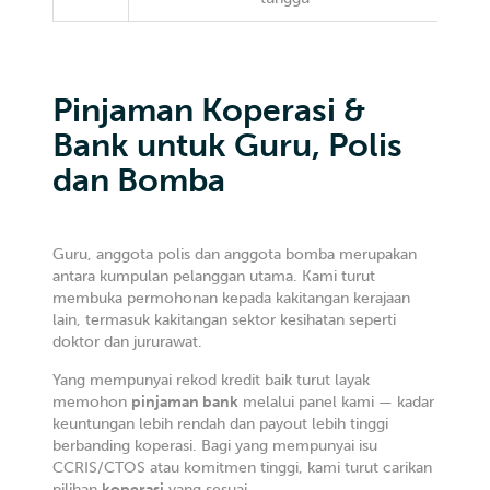
Pinjaman Koperasi &
Bank untuk Guru, Polis
dan Bomba
Guru, anggota polis dan anggota bomba merupakan
antara kumpulan pelanggan utama. Kami turut
membuka permohonan kepada kakitangan kerajaan
lain, termasuk kakitangan sektor kesihatan seperti
doktor dan jururawat.
Yang mempunyai rekod kredit baik turut layak
memohon
pinjaman bank
melalui panel kami — kadar
keuntungan lebih rendah dan payout lebih tinggi
berbanding koperasi. Bagi yang mempunyai isu
CCRIS/CTOS atau komitmen tinggi, kami turut carikan
pilihan
koperasi
yang sesuai.