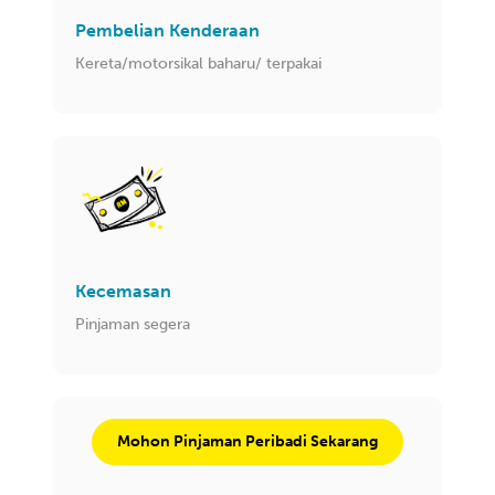
Pembelian Kenderaan
Kereta/motorsikal baharu/ terpakai
Kecemasan
Pinjaman segera
Mohon Pinjaman Peribadi Sekarang