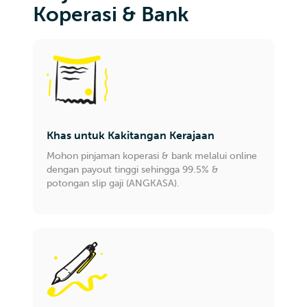
Koperasi & Bank
Khas untuk Kakitangan Kerajaan
Mohon pinjaman koperasi & bank melalui online
dengan payout tinggi sehingga 99.5% &
potongan slip gaji (ANGKASA).