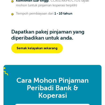
Komitmen luar tinggi
, CCRIS/AKPK/CTOS layak
mohon (untuk pinjaman koperasi terpilih)
Tempoh pembiayaan dari
1 - 10 tahun
Dapatkan pakej pinjaman yang
diperibadikan untuk anda.
Semak kelayakan sekarang
Cara Mohon Pinjaman
Peribadi Bank &
Koperasi