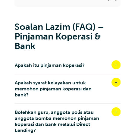
Soalan Lazim (FAQ) –
Pinjaman Koperasi &
Bank
Apakah itu pinjaman koperasi?
Apakah syarat kelayakan untuk
memohon pinjaman koperasi dan
bank?
Bolehkah guru, anggota polis atau
anggota bomba memohon pinjaman
koperasi dan bank melalui Direct
Lending?