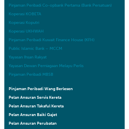
Pinjaman Peribadi Co-opbank Pertama (Bank Persatuan)
Koperasi KOBETA
Koperasi Koputri
Koperasi UKHWAH
Pinjaman Peribadi Kuwait Finance House (KFH)
Public Islamic Bank – MCCM
Yayasan Ihsan Rakyat
Yayasan Dewan Perniagaan Melayu Perlis
Pinjaman Peribadi MBSB
Pinjaman Peribadi Wang Berlesen
Pelan Ansuran Servis Kereta
Pelan Ansuran Takaful Kereta
Pelan Ansuran Baiki Gajet
Pelan Ansuran Perubatan