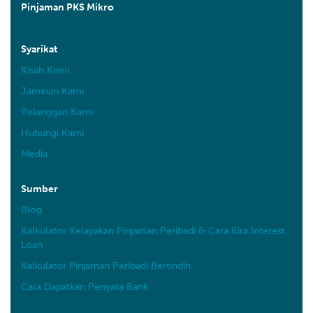
Pinjaman PKS Mikro
Syarikat
Kisah Kami
Jaminan Kami
Pelanggan Kami
Hubungi Kami
Media
Sumber
Blog
Kalkulator Kelayakan Pinjaman Peribadi & Cara Kira Interest
Loan
Kalkulator Pinjaman Peribadi Bertindih
Cara Dapatkan Penyata Bank