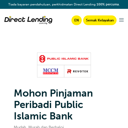
Tiada bayaran pendahuluan, perkhidmatan Direct Lending
100% percuma
.
EN
Semak Kelayakan
Mohon Pinjaman
Peribadi Public
Islamic Bank
Mudah, Murah dan Berbaloi