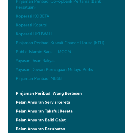
Pinjaman Peribadi Co-opbank Pertama (Bank
Persatuan)
Koperasi KOBETA
Koperasi Koputri
Koperasi UKHWAH
Pinjaman Peribadi Kuwait Finance House (KFH)
Public Islamic Bank – MCCM
Yayasan Ihsan Rakyat
Yayasan Dewan Perniagaan Melayu Perlis
Pinjaman Peribadi MBSB
Pinjaman Peribadi Wang Berlesen
Pelan Ansuran Servis Kereta
Pelan Ansuran Takaful Kereta
Pelan Ansuran Baiki Gajet
Pelan Ansuran Perubatan