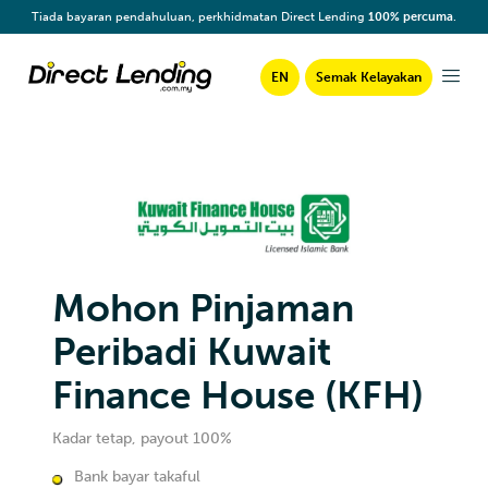
Tiada bayaran pendahuluan, perkhidmatan Direct Lending
100% percuma
.
EN
Semak Kelayakan
Mohon Pinjaman
Peribadi Kuwait
Finance House (KFH)
Kadar tetap, payout 100%
Bank bayar takaful