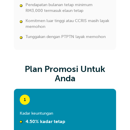
Pendapatan bulanan tetap minimum
RM3,000 termasuk elaun tetap
Komitmen luar tinggi atau CCRIS masih layak
memohon
Tunggakan dengan PTPTN layak memohon
Plan Promosi Untuk
Anda
1
Kadar keuntungan
4.50% kadar tetap