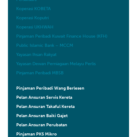
Koperasi KOBETA
Koperasi Koputri
Koperasi UKHWAH
Pinjaman Peribadi Kuwait Finance House (KFH)
Public Islamic Bank – MCCM
Yayasan Ihsan Rakyat
Yayasan Dewan Perniagaan Melayu Perlis
Pinjaman Peribadi MBSB
Pinjaman Peribadi Wang Berlesen
Pelan Ansuran Servis Kereta
Pelan Ansuran Takaful Kereta
Pelan Ansuran Baiki Gajet
Pelan Ansuran Perubatan
Pinjaman PKS Mikro