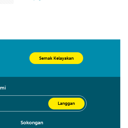
Semak Kelayakan
ami
Sokongan