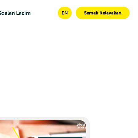
Soalan Lazim
EN
Semak Kelayakan