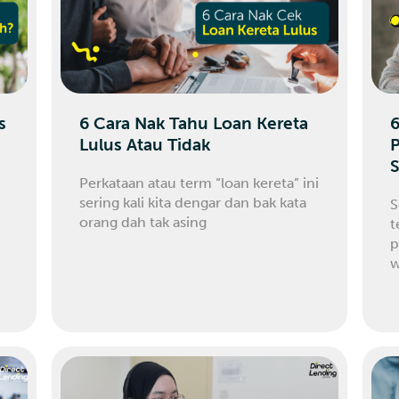
s
6 Cara Nak Tahu Loan Kereta
Lulus Atau Tidak
P
Perkataan atau term “loan kereta” ini
sering kali kita dengar dan bak kata
S
orang dah tak asing
t
p
w