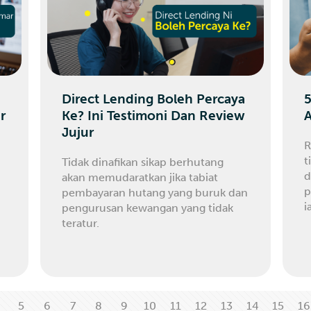
Direct Lending Boleh Percaya
5
r
Ke? Ini Testimoni Dan Review
A
Jujur
R
t
Tidak dinafikan sikap berhutang
d
akan memudaratkan jika tabiat
p
pembayaran hutang yang buruk dan
i
pengurusan kewangan yang tidak
teratur.
5
6
7
8
9
10
11
12
13
14
15
16