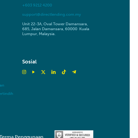
+603 9212 4200
support@directlending.com.my
Unit 22-3A, Oval Tower Damansara,
685, Jalan Damansara, 60000 Kuala
Lumpur, Malaysia.
Sosial
oan
ertindih
Terma Penggunaan