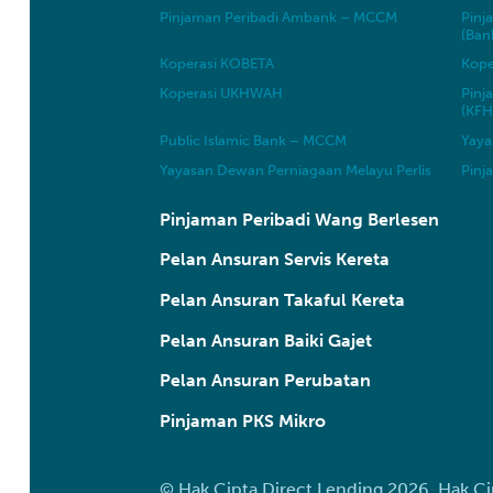
Pinjaman Peribadi Ambank – MCCM
Pinj
(Ban
Koperasi KOBETA
Kope
Koperasi UKHWAH
Pinj
(KFH
Public Islamic Bank – MCCM
Yaya
Yayasan Dewan Perniagaan Melayu Perlis
Pinj
Pinjaman Peribadi Wang Berlesen
Pelan Ansuran Servis Kereta
Pelan Ansuran Takaful Kereta
Pelan Ansuran Baiki Gajet
Pelan Ansuran Perubatan
Pinjaman PKS Mikro
© Hak Cipta Direct Lending 2026. Hak Ci