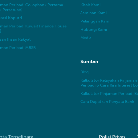
aman Peribadi Co-opbank Pertama
Kisah Kami
k Persatuan)
Jaminan Kami
rasi Koputri
Pelanggan Kami
aman Peribadi Kuwait Finance House
Hubungi Kami
)
Media
san Ihsan Rakyat
aman Peribadi MBSB
Sumber
Blog
Kalkulator Kelayakan Pinjaman
Peribadi & Cara Kira Interest L
Kalkulator Pinjaman Peribadi B
Cara Dapatkan Penyata Bank
pta Terpelihara
Polisi Privasi