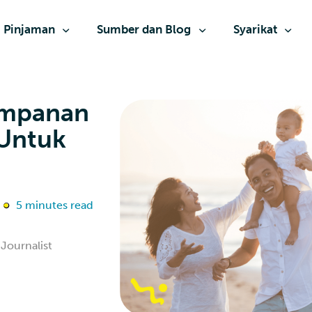
Pinjaman
Sumber dan Blog
Syarikat
impanan
 Untuk
5 minutes read
Journalist