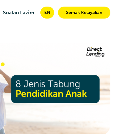
Soalan Lazim
EN
Semak Kelayakan