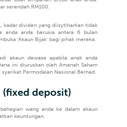
dar serendah RM100.
 kadar dividen yang diisytiharkan tidak
ka anda anda berusia antara 6 bulan
buka ‘Akaun Bijak’ bagi pihak mereka.
jadi akaun dewasa apabila anak anda
 Dana ini diuruskan oleh Amanah Saham
k syarikat Permodalan Nasional Berhad.
(fixed deposit)
ebahagian wang anda ke dalam akaun
atkan keuntungan.