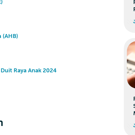
t)
a (AHB)
 Duit Raya Anak 2024
n