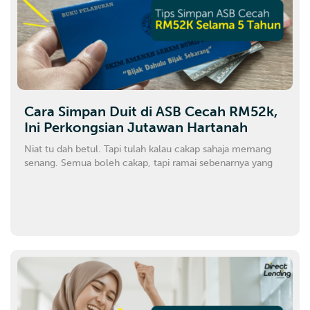
Cara Simpan Duit di ASB Cecah RM52k,
Ini Perkongsian Jutawan Hartanah
Niat tu dah betul. Tapi tulah kalau cakap sahaja memang
senang. Semua boleh cakap, tapi ramai sebenarnya yang