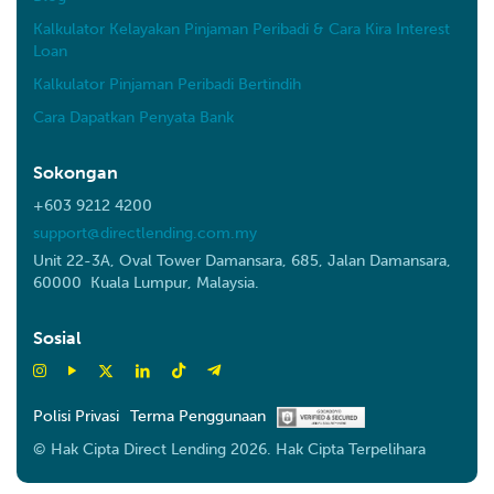
Kalkulator Kelayakan Pinjaman Peribadi & Cara Kira Interest
Loan
Kalkulator Pinjaman Peribadi Bertindih
Cara Dapatkan Penyata Bank
Sokongan
+603 9212 4200
support@directlending.com.my
Unit 22-3A, Oval Tower Damansara, 685, Jalan Damansara,
60000 Kuala Lumpur, Malaysia.
Sosial
Polisi Privasi
Terma Penggunaan
© Hak Cipta Direct Lending 2026. Hak Cipta Terpelihara