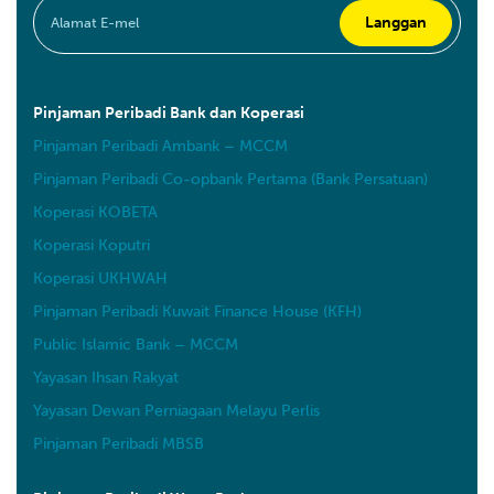
Pinjaman Peribadi Bank dan Koperasi
Pinjaman Peribadi Ambank – MCCM
Pinjaman Peribadi Co-opbank Pertama (Bank Persatuan)
Koperasi KOBETA
Koperasi Koputri
Koperasi UKHWAH
Pinjaman Peribadi Kuwait Finance House (KFH)
Public Islamic Bank – MCCM
Yayasan Ihsan Rakyat
Yayasan Dewan Perniagaan Melayu Perlis
Pinjaman Peribadi MBSB