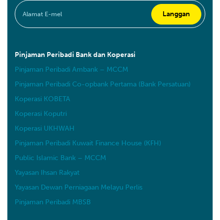
Pinjaman Peribadi Bank dan Koperasi
Pinjaman Peribadi Ambank – MCCM
Pinjaman Peribadi Co-opbank Pertama (Bank Persatuan)
Koperasi KOBETA
Koperasi Koputri
Koperasi UKHWAH
Pinjaman Peribadi Kuwait Finance House (KFH)
Public Islamic Bank – MCCM
Yayasan Ihsan Rakyat
Yayasan Dewan Perniagaan Melayu Perlis
Pinjaman Peribadi MBSB