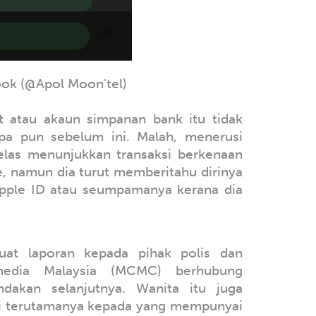
ok (@Apol Moon'tel)
t atau akaun simpanan bank itu tidak
pa pun sebelum ini. Malah, menerusi
jelas menunjukkan transaksi berkenaan
e, namun dia turut memberitahu dirinya
pple ID atau seumpamanya kerana dia
uat laporan kepada pihak polis dan
imedia Malaysia (MCMC) berhubung
ndakan selanjutnya. Wanita itu juga
i terutamanya kepada yang mempunyai