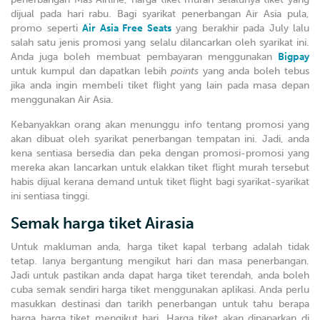
dijual pada hari rabu. Bagi syarikat penerbangan Air Asia pula,
promo seperti
Air Asia Free Seats
yang berakhir pada July lalu
salah satu jenis promosi yang selalu dilancarkan oleh syarikat ini.
Anda juga boleh membuat pembayaran menggunakan
Bigpay
untuk kumpul dan dapatkan lebih
points
yang anda boleh tebus
jika anda ingin membeli tiket flight yang lain pada masa depan
menggunakan Air Asia.
Kebanyakkan orang akan menunggu info tentang promosi yang
akan dibuat oleh syarikat penerbangan tempatan ini. Jadi, anda
kena sentiasa bersedia dan peka dengan promosi-promosi yang
mereka akan lancarkan untuk elakkan tiket flight murah tersebut
habis dijual kerana demand untuk tiket flight bagi syarikat-syarikat
ini sentiasa tinggi.
Semak harga tiket Airasia
Untuk makluman anda, harga tiket kapal terbang adalah tidak
tetap. Ianya bergantung mengikut hari dan masa penerbangan.
Jadi untuk pastikan anda dapat harga tiket terendah, anda boleh
cuba semak sendiri harga tiket menggunakan aplikasi. Anda perlu
masukkan destinasi dan tarikh penerbangan untuk tahu berapa
harga harga tiket mengikut hari. Harga tiket akan dipaparkan di