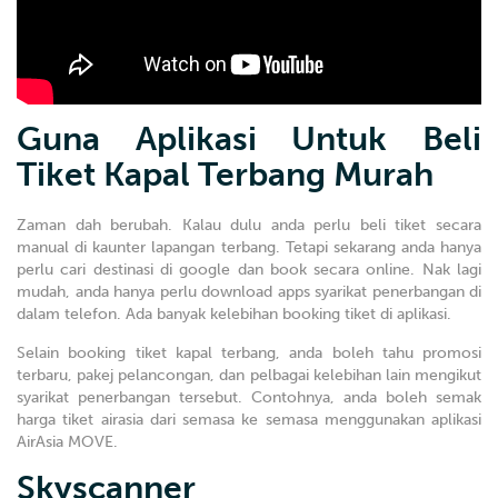
Guna Aplikasi Untuk Beli
Tiket Kapal Terbang Murah
Zaman dah berubah. Kalau dulu anda perlu beli tiket secara
manual di kaunter lapangan terbang. Tetapi sekarang anda hanya
perlu cari destinasi di google dan book secara online. Nak lagi
mudah, anda hanya perlu download apps syarikat penerbangan di
dalam telefon. Ada banyak kelebihan booking tiket di aplikasi.
Selain booking tiket kapal terbang, anda boleh tahu promosi
terbaru, pakej pelancongan, dan pelbagai kelebihan lain mengikut
syarikat penerbangan tersebut. Contohnya, anda boleh semak
harga tiket airasia dari semasa ke semasa menggunakan aplikasi
AirAsia MOVE.
Skyscanner