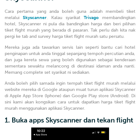
Cara pertama yang anda boleh guna adalah membeli tiket
melalui
Skyscanner
. Kalau syarikat
Trivago
membandingkan
hotel, Skyscanner ni pula dia bandingkan harga dan beri pilihan
tiket flight murah yang berada di pasaran. Tak perlu dah kita nak
pergi ke tab and survey harga tiket flight murah satu persatu.
Mereka juga ada tawarkan servis lain seperti bantu cari hotel
penginapan untuk anda tinggal sepanjang tempoh percutian anda,
dan juga kereta sewa yang boleh digunakan sebagai kenderaan
sementara sewaktu melancong di destinasi idaman anda nanti.
Memang complete set syarikat ni sediakan.
Anda boleh pilih samada ingin tempah tiket flight murah melalui
website mereka di Google ataupun muat turun aplikasi Skycanner
di Apple App Store (Iphone) dan Google Play store (Android). Di
sini kami akan kongsikan cara untuk dapatkan harga tiket flight
murah menggunakan aplikasi Skycanner.
1. Buka apps Skyscanner dan tekan flight