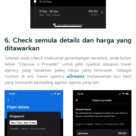
6. Check semula details dan harga yang
ditawarkan
Setelah anda check maklumat penerbangan tersebut, anda boleh
tekan “Choose a Provider” untuk pilih syarikat ataupun
travel
agency
yang tawarkan pakej harga yang termurah. Sebagai
contoh di sini, travel agency
eDreams
menawarkan kos tiket
yang termurah berbading agensi-agensi yang lain.