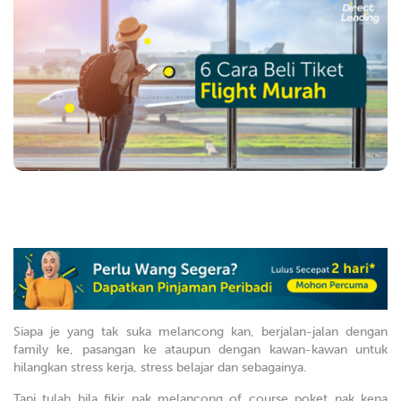
Siapa je yang tak suka melancong kan, berjalan-jalan dengan
family ke, pasangan ke ataupun dengan kawan-kawan untuk
hilangkan stress kerja, stress belajar dan sebagainya.
Tapi tulah bila fikir nak melancong of course poket nak kena