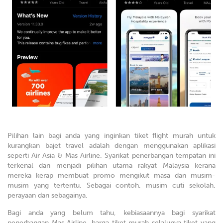
Pilihan lain bagi anda yang inginkan tiket flight murah untuk
kurangkan bajet travel adalah dengan menggunakan aplikasi
seperti Air Asia & Mas Airline. Syarikat penerbangan tempatan ini
terkenal dan menjadi pilihan utama rakyat Malaysia kerana
mereka kerap membuat promo mengikut masa dan musim-
musim yang tertentu. Sebagai contoh, musim cuti sekolah,
perayaan dan sebagainya.
Bagi anda yang belum tahu, kebiasaannya bagi syarikat
penerbangan Mas Airline, harga tiket murah selalunya tiket yang