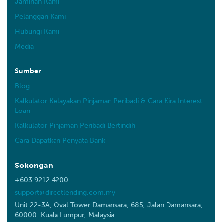
Jaminan Kami
Pelanggan Kami
Hubungi Kami
Media
Sumber
Blog
Kalkulator Kelayakan Pinjaman Peribadi & Cara Kira Interest
Loan
Kalkulator Pinjaman Peribadi Bertindih
Cara Dapatkan Penyata Bank
Sokongan
+603 9212 4200
support@directlending.com.my
Unit 22-3A, Oval Tower Damansara, 685, Jalan Damansara,
60000 Kuala Lumpur, Malaysia.