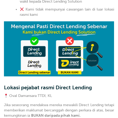
wakil kepada Direct Lending Solution
Kami tidak mempunyai cawangan lain di luar lokasi
rasmi kami
Lokasi pejabat rasmi Direct Lending
Oval Damansara TTDI, KL
Jika seseorang mendakwa mereka mewakili Direct Lending tetapi
memberikan maklumat bercanggah dengan perkara di atas, besar
kemungkinan ia
BUKAN daripada pihak kami.