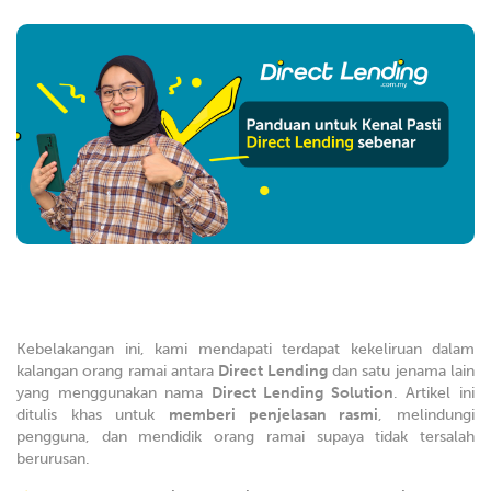
Kebelakangan ini, kami mendapati terdapat kekeliruan dalam
kalangan orang ramai antara
Direct Lending
dan satu jenama lain
yang menggunakan nama
Direct Lending Solution
. Artikel ini
ditulis khas untuk
memberi penjelasan rasmi
, melindungi
pengguna, dan mendidik orang ramai supaya tidak tersalah
berurusan.