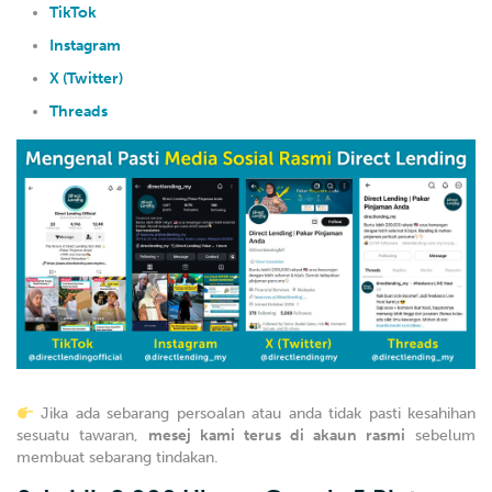
TikTok
Instagram
X (Twitter)
Threads
Jika ada sebarang persoalan atau anda tidak pasti kesahihan
sesuatu tawaran,
mesej kami terus di akaun rasmi
sebelum
membuat sebarang tindakan.