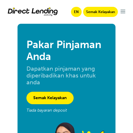
EN
Semak Kelayakan
Pakar Pinjaman
Anda
Dapatkan pinjaman yang
diperibadikan khas untuk
anda
Semak Kelayakan
Tiada bayaran deposit