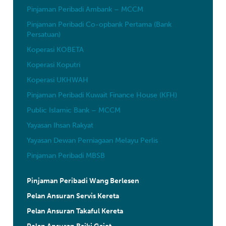
Pinjaman Peribadi Ambank – MCCM
Pinjaman Peribadi Co-opbank Pertama (Bank
Persatuan)
Koperasi KOBETA
Koperasi Koputri
Koperasi UKHWAH
Pinjaman Peribadi Kuwait Finance House (KFH)
Public Islamic Bank – MCCM
Yayasan Ihsan Rakyat
Yayasan Dewan Perniagaan Melayu Perlis
Pinjaman Peribadi MBSB
Pinjaman Peribadi Wang Berlesen
Pelan Ansuran Servis Kereta
Pelan Ansuran Takaful Kereta