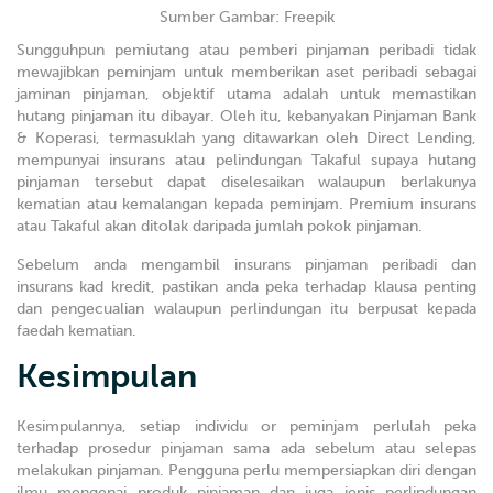
Sumber Gambar: Freepik
Sungguhpun pemiutang atau pemberi pinjaman peribadi tidak
mewajibkan peminjam untuk memberikan aset peribadi sebagai
jaminan pinjaman, objektif utama adalah untuk memastikan
hutang pinjaman itu dibayar. Oleh itu, kebanyakan Pinjaman Bank
& Koperasi, termasuklah yang ditawarkan oleh Direct Lending,
mempunyai insurans atau pelindungan Takaful supaya hutang
pinjaman tersebut dapat diselesaikan walaupun berlakunya
kematian atau kemalangan kepada peminjam. Premium insurans
atau Takaful akan ditolak daripada jumlah pokok pinjaman.
Sebelum anda mengambil insurans pinjaman peribadi dan
insurans kad kredit, pastikan anda peka terhadap klausa penting
dan pengecualian walaupun perlindungan itu berpusat kepada
faedah kematian.
Kesimpulan
Kesimpulannya, setiap individu or peminjam perlulah peka
terhadap prosedur pinjaman sama ada sebelum atau selepas
melakukan pinjaman. Pengguna perlu mempersiapkan diri dengan
ilmu mengenai produk pinjaman dan juga jenis perlindungan