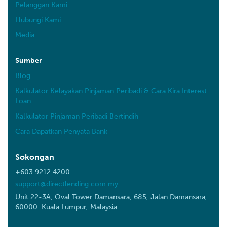
Pelanggan Kami
Hubungi Kami
Media
Sumber
Blog
Kalkulator Kelayakan Pinjaman Peribadi & Cara Kira Interest
Loan
Kalkulator Pinjaman Peribadi Bertindih
Cara Dapatkan Penyata Bank
Sokongan
+603 9212 4200
support@directlending.com.my
Unit 22-3A, Oval Tower Damansara, 685, Jalan Damansara,
60000 Kuala Lumpur, Malaysia.