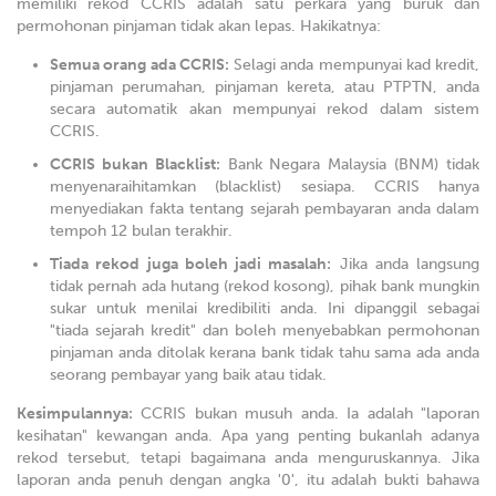
memiliki rekod CCRIS adalah satu perkara yang buruk dan
permohonan pinjaman tidak akan lepas. Hakikatnya:
Semua orang ada CCRIS:
Selagi anda mempunyai kad kredit,
pinjaman perumahan, pinjaman kereta, atau PTPTN, anda
secara automatik akan mempunyai rekod dalam sistem
CCRIS.
CCRIS bukan Blacklist:
Bank Negara Malaysia (BNM) tidak
menyenaraihitamkan (blacklist) sesiapa. CCRIS hanya
menyediakan fakta tentang sejarah pembayaran anda dalam
tempoh 12 bulan terakhir.
Tiada rekod juga boleh jadi masalah:
Jika anda langsung
tidak pernah ada hutang (rekod kosong), pihak bank mungkin
sukar untuk menilai kredibiliti anda. Ini dipanggil sebagai
"tiada sejarah kredit" dan boleh menyebabkan permohonan
pinjaman anda ditolak kerana bank tidak tahu sama ada anda
seorang pembayar yang baik atau tidak.
Kesimpulannya:
CCRIS bukan musuh anda. Ia adalah "laporan
kesihatan" kewangan anda. Apa yang penting bukanlah adanya
rekod tersebut, tetapi bagaimana anda menguruskannya. Jika
laporan anda penuh dengan angka '0', itu adalah bukti bahawa