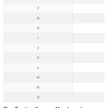
F
G
H
I
J
K
L
M
N
O