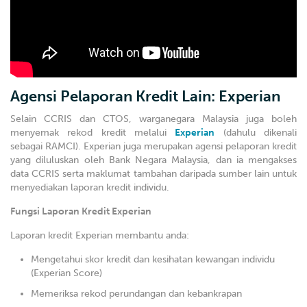
Agensi Pelaporan Kredit Lain: Experian
Selain CCRIS dan CTOS, warganegara Malaysia juga boleh
menyemak rekod kredit melalui
Experian
(dahulu dikenali
sebagai RAMCI). Experian juga merupakan agensi pelaporan kredit
yang diluluskan oleh Bank Negara Malaysia, dan ia mengakses
data CCRIS serta maklumat tambahan daripada sumber lain untuk
menyediakan laporan kredit individu.
Fungsi Laporan Kredit Experian
Laporan kredit Experian membantu anda:
Mengetahui skor kredit dan kesihatan kewangan individu
(Experian Score)
Memeriksa rekod perundangan dan kebankrapan