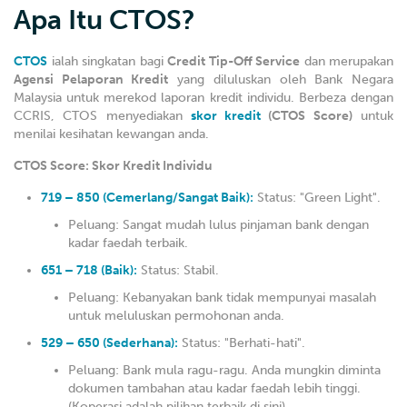
Apa Itu CTOS?
CTOS
ialah singkatan bagi
Credit Tip-Off Service
dan merupakan
Agensi Pelaporan Kredit
yang diluluskan oleh Bank Negara
Malaysia untuk merekod laporan kredit individu. Berbeza dengan
CCRIS, CTOS menyediakan
skor kredit
(CTOS Score)
untuk
menilai kesihatan kewangan anda.
CTOS Score: Skor Kredit Individu
719 – 850 (Cemerlang/Sangat Baik):
Status: "Green Light".
Peluang: Sangat mudah lulus pinjaman bank dengan
kadar faedah terbaik.
651 – 718 (Baik):
Status: Stabil.
Peluang: Kebanyakan bank tidak mempunyai masalah
untuk meluluskan permohonan anda.
529 – 650 (Sederhana):
Status: "Berhati-hati".
Peluang: Bank mula ragu-ragu. Anda mungkin diminta
dokumen tambahan atau kadar faedah lebih tinggi.
(Koperasi adalah pilihan terbaik di sini).