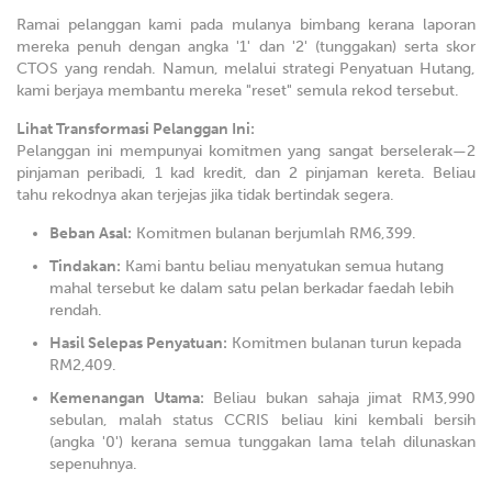
Ramai pelanggan kami pada mulanya bimbang kerana laporan
mereka penuh dengan angka '1' dan '2' (tunggakan) serta skor
CTOS yang rendah. Namun, melalui strategi Penyatuan Hutang,
kami berjaya membantu mereka "reset" semula rekod tersebut.
Lihat Transformasi Pelanggan Ini:
Pelanggan ini mempunyai komitmen yang sangat berselerak—2
pinjaman peribadi, 1 kad kredit, dan 2 pinjaman kereta. Beliau
tahu rekodnya akan terjejas jika tidak bertindak segera.
Beban Asal:
Komitmen bulanan berjumlah RM6,399.
Tindakan:
Kami bantu beliau menyatukan semua hutang
mahal tersebut ke dalam satu pelan berkadar faedah lebih
rendah.
Hasil Selepas Penyatuan:
Komitmen bulanan turun kepada
RM2,409.
Kemenangan Utama:
Beliau bukan sahaja jimat RM3,990
sebulan, malah status CCRIS beliau kini kembali bersih
(angka '0') kerana semua tunggakan lama telah dilunaskan
sepenuhnya.