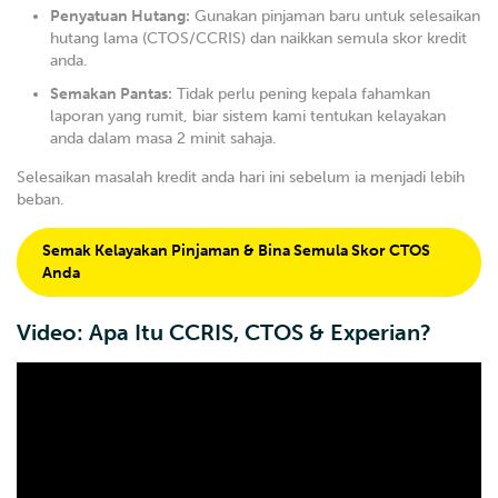
Penyatuan Hutang:
Gunakan pinjaman baru untuk selesaikan
hutang lama (CTOS/CCRIS) dan naikkan semula skor kredit
anda.
Semakan Pantas:
Tidak perlu pening kepala fahamkan
laporan yang rumit, biar sistem kami tentukan kelayakan
anda dalam masa 2 minit sahaja.
Selesaikan masalah kredit anda hari ini sebelum ia menjadi lebih
beban.
Semak Kelayakan Pinjaman & Bina Semula Skor CTOS
Anda
Video: Apa Itu CCRIS, CTOS & Experian?