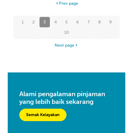
Prev page
1
2
3
4
5
6
7
8
9
10
Next page
Alami pengalaman pinjaman
yang lebih baik sekarang
Semak Kelayakan