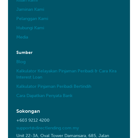
Kisah Kami
Jaminan Kami
Pelanggan Kami
Hubungi Kami
Media
Sumber
Blog
Kalkulator Kelayakan Pinjaman Peribadi & Cara Kira
Interest Loan
Kalkulator Pinjaman Peribadi Bertindih
Cara Dapatkan Penyata Bank
Sokongan
+603 9212 4200
support@directlending.com.my
Unit 22-3A, Oval Tower Damansara, 685, Jalan