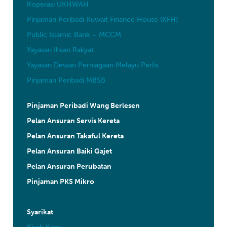
Koperasi UKHWAH
Pinjaman Peribadi Kuwait Finance House (KFH)
Public Islamic Bank – MCCM
Yayasan Ihsan Rakyat
Yayasan Dewan Perniagaan Melayu Perlis
Pinjaman Peribadi MBSB
Pinjaman Peribadi Wang Berlesen
Pelan Ansuran Servis Kereta
Pelan Ansuran Takaful Kereta
Pelan Ansuran Baiki Gajet
Pelan Ansuran Perubatan
Pinjaman PKS Mikro
Syarikat