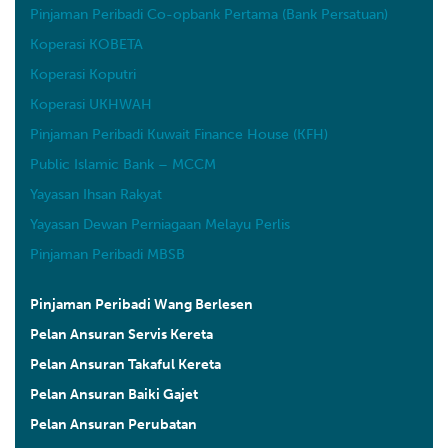
Pinjaman Peribadi Co-opbank Pertama (Bank Persatuan)
Koperasi KOBETA
Koperasi Koputri
Koperasi UKHWAH
Pinjaman Peribadi Kuwait Finance House (KFH)
Public Islamic Bank – MCCM
Yayasan Ihsan Rakyat
Yayasan Dewan Perniagaan Melayu Perlis
Pinjaman Peribadi MBSB
Pinjaman Peribadi Wang Berlesen
Pelan Ansuran Servis Kereta
Pelan Ansuran Takaful Kereta
Pelan Ansuran Baiki Gajet
Pelan Ansuran Perubatan