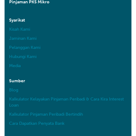
Pinjaman PKS Mikro
Syarikat
Kisah Kami
Jaminan Kami
Pelanggan Kami
Hubungi Kami
Media
Sumber
Blog
Kalkulator Kelayakan Pinjaman Peribadi & Cara Kira Interest
Loan
Kalkulator Pinjaman Peribadi Bertindih
Cara Dapatkan Penyata Bank