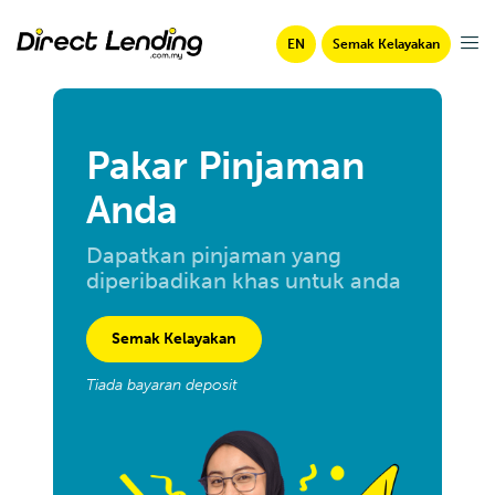
EN
Semak Kelayakan
Pakar Pinjaman
Anda
Dapatkan pinjaman yang
diperibadikan khas untuk anda
Semak Kelayakan
Tiada bayaran deposit