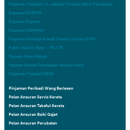
Pinjaman Peribadi Co-opbank Pertama (Bank Persatuan)
Koperasi KOBETA
Koperasi Koputri
Koperasi UKHWAH
Pinjaman Peribadi Kuwait Finance House (KFH)
Public Islamic Bank – MCCM
Yayasan Ihsan Rakyat
Yayasan Dewan Perniagaan Melayu Perlis
Pinjaman Peribadi MBSB
Pinjaman Peribadi Wang Berlesen
Pelan Ansuran Servis Kereta
Pelan Ansuran Takaful Kereta
Pelan Ansuran Baiki Gajet
Pelan Ansuran Perubatan