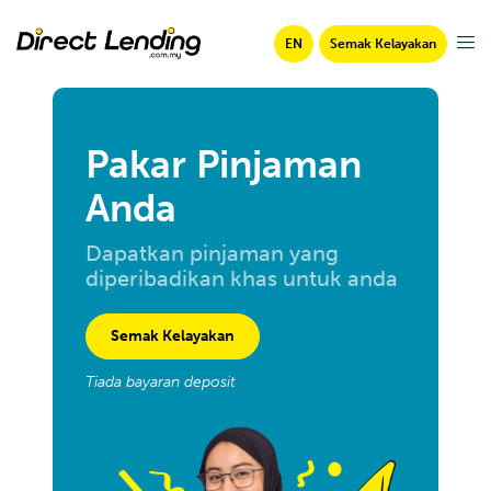
EN
Semak Kelayakan
Pakar Pinjaman
Anda
Dapatkan pinjaman yang
diperibadikan khas untuk anda
Semak Kelayakan
Tiada bayaran deposit