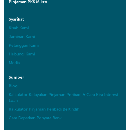
Pinjaman PKS Mikro
Syarikat
Kisah Kami
Jaminan Kami
Pelanggan Kami
Hubungi Kami
Media
Sumber
Blog
Kalkulator Kelayakan Pinjaman Peribadi & Cara Kira Interest
Loan
Kalkulator Pinjaman Peribadi Bertindih
Cara Dapatkan Penyata Bank