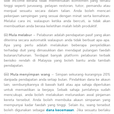
side income kerana tidak memerlukan komitmen yang terlalu
tinggi seperti juruwang, pelayan restoran, tutor, pemandu atau
menjual sesuatu secara dalam talian. Anda boleh mencari
pekerjaan sampingan yang sesuai dengan minat serta kemahiran.
Melalui cara ini, walaupun ketika anda bercuti, ia tidak akan
membuatkan anda berasa keletihan malah lebih produktif.
(ii) Mula melabur
– Pelaburan adalah pendapatan pasif yang akan
diterima secara automatik walaupun anda tidak berbuat apa-apa.
Apa yang perlu adalah melakukan beberapa penyelidikan
terhadap duit yang dimasukkan dan mendapat pulangan faedah
bulanan/tahunan. Terdapat banyak platform pelaburan terbaik
berisiko rendah di Malaysia yang boleh bantu anda tambah
pendapatan.
(iii) Mula menyimpan wang
– Simpan sekurang-kurangnya 20%
daripada pendapatan anda setiap bulan. Pindahkan dana ke akaun
lain, sembunyikannya di bawah katil atau apa sahaja diperlukan
untuk memastikan ia berjaya. Sebaik sahaja jumlahnya sudah
mencukupi, anda boleh melakukan melunaskan awal pinjaman
kereta tersebut. Anda boleh membuka akaun simpanan yang
mempunyai kadar faedah yang tinggi. Selain itu, wang tersebut
boleh digunakan sebagai
dana kecemasan
. Jika sesuatu berlaku